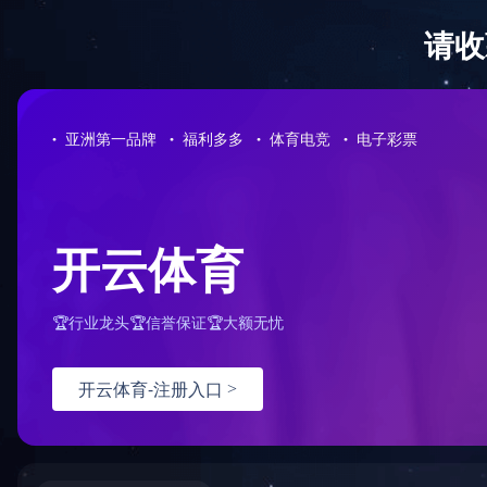
S
开云官方站在线登入
|
乐竞