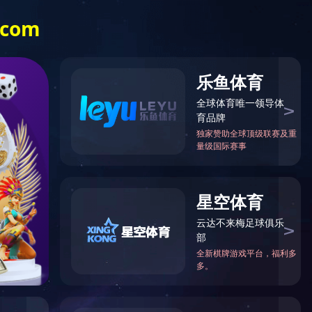
e.
。
线官网
|
开云足球
|
多宝官网
|