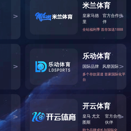
首页
安装现场