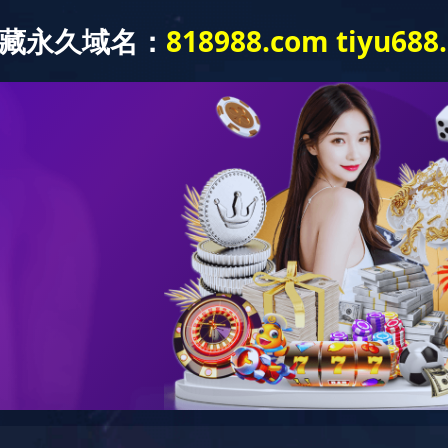
站首页
关于我们
产品展示
工程案例
科研