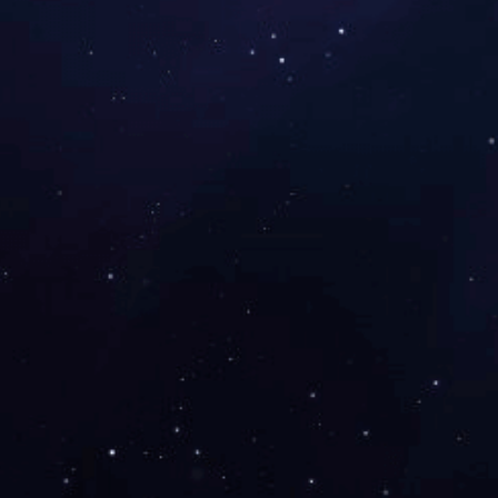
路1号
服务热线：
4008-388-788
手机：刘先生13801480805
邮箱：liuxiaolin@ntth.com.cn
官网：www.forevermoreinc.com
地址：江苏省南通市通州区五接镇韩通路1号