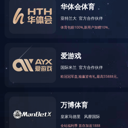
工程案例
设备案例
施工规范
客户案例