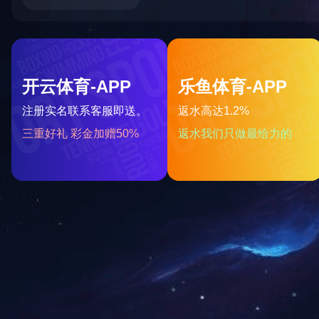
案例业绩表
客户合作伙伴
FH网页版
服务热线：
4008-388-788
手机：刘先生
13801480805
邮箱：
liuxiaolin@ntth.com.cn
地址：江苏省南通市通州区五接镇韩通